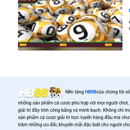
hb88 tặng 100k​ · cvf m88 · keo bóng đá anh · betway f
top 50 nhà cái uy tín|đá gà thomo
1 / 3 keo nhà cái nhận định - da ga thomo 999 Gener
Nền tảng
HB88
của chúng tôi s
những sản phẩm cá cược phù hợp với mọi người chơi,
giải trí đầy tính công bằng và minh bạch. Không chỉ
sản phẩm cá cược giải trí trực tuyến hàng đầu mà ch
trăm những ưu đãi, khuyến mãi đặc biệt cho người chơ