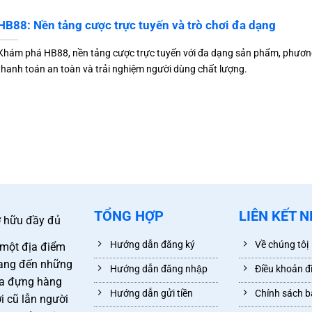
HB88: Nền tảng cược trực tuyến và trò chơi đa dạng
ree bet code · xem đá gà campuchia trực tiếp hôm nay · da ga 88 
Khám phá HB88, nền tảng cược trực tuyến với đa dạng sản phẩm, phươn
 trực tiếp 999 | Ios And Android ...
thanh toán an toàn và trải nghiệm người dùng chất lượng.
ated by keo nhà cái nhận định - da ga thomo 999 Kế Hoạch Giáo
TỔNG HỢP
LIÊN KẾT 
ở hữu đầy đủ
Hướng dẫn đăng ký
Về chúng tôị
 một địa điểm
 mang đến những
Hướng dẫn đăng nhập
Điều khoản điê
ưa đựng hàng
Hướng dẫn gửi tiền
Chính sách ba
i cũ lẫn người