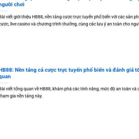
người chơi
Bài viết giới thiệu HB88, nền tảng cược trực tuyến phổ biến với các sản 
cược, live casino và chương trình thưởng, cùng các lưu ý an toàn cho ngườ
Sinbeth Israel - bancah5
hà cái uy tín - F8BET pro
HB88: Nền tảng cá cược trực tuyến phổ biến và đánh giá t
quan
Ký⭐+444K.
Bài viết tổng quan về HB88, khám phá các tính năng, mức độ an toàn và 
tham gia nền tảng này.
atalogo 2023 | Nhà phân phối chính th
y và cơ hội từ thế giới ga 💼 da - siti casino bonus senza depo
anh chóng cho anh em tân thủ