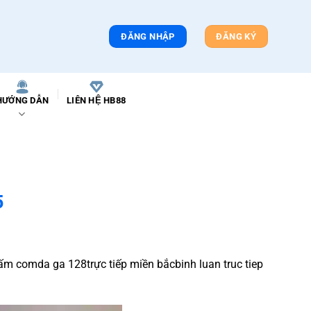
ĐĂNG NHẬP
ĐĂNG KÝ
HƯỚNG DẪN
LIÊN HỆ HB88
5
m comda ga 128trực tiếp miền bắcbinh luan truc tiep