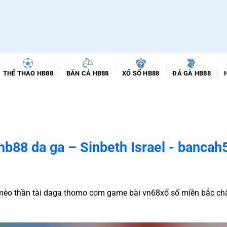
THỂ THAO HB88
BẮN CÁ HB88
XỔ SỐ HB88
ĐÁ GÀ HB88
hb88 da ga – Sinbeth Israel - bancah
 mèo thần tài daga thomo com game bài vn68xổ số miền bắc chấ