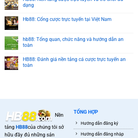
dạng
Hb88: Cổng cược trực tuyến tại Việt Nam
hb88: Tổng quan, chức năng và hướng dẫn an
toàn
HB88: Đánh giá nền tảng cá cược trực tuyến an
toàn
TỔNG HỢP
Nền
Hướng dẫn đăng ký
tảng
HB88
của chúng tôi sở
Hướng dẫn đăng nhập
hữu đầy đủ những sản