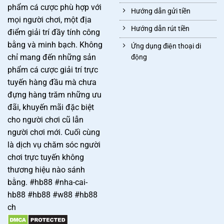
phẩm cá cược phù hợp với
Hướng dẫn gửi tiền
mọi người chơi, một địa
Hướng dẫn rút tiền
điểm giải trí đầy tính công
bằng và minh bạch. Không
Ứng dụng điện thoại di
chỉ mang đến những sản
động
phẩm cá cược giải trí trực
tuyến hàng đầu mà chưa
đựng hàng trăm những ưu
đãi, khuyến mãi đặc biệt
cho người chơi cũ lẫn
người chơi mới. Cuối cùng
là dịch vụ chăm sóc người
chơi trực tuyến không
thương hiệu nào sánh
bằng. #hb88 #nha-cai-
hb88 #hb88 #w88 #hb88
ch