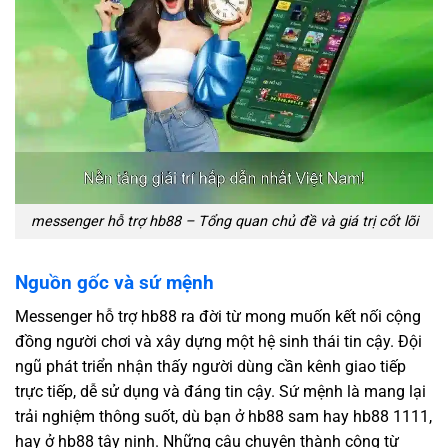
messenger hỗ trợ hb88 – Tổng quan chủ đề và giá trị cốt lõi
Nguồn gốc và sứ mệnh
Messenger hỗ trợ hb88 ra đời từ mong muốn kết nối cộng
đồng người chơi và xây dựng một hệ sinh thái tin cậy. Đội
ngũ phát triển nhận thấy người dùng cần kênh giao tiếp
trực tiếp, dễ sử dụng và đáng tin cậy. Sứ mệnh là mang lại
trải nghiệm thông suốt, dù bạn ở hb88 sam hay hb88 1111,
hay ở hb88 tây ninh. Những câu chuyện thành công từ