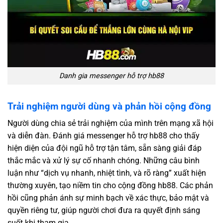
Danh gia messenger hỗ trợ hb88
Trải nghiệm người dùng và phản hồi cộng đồng
Người dùng chia sẻ trải nghiệm của mình trên mạng xã hội
và diễn đàn. Đánh giá messenger hỗ trợ hb88 cho thấy
hiện diện của đội ngũ hỗ trợ tận tâm, sẵn sàng giải đáp
thắc mắc và xử lý sự cố nhanh chóng. Những câu bình
luận như “dịch vụ nhanh, nhiệt tình, và rõ ràng” xuất hiện
thường xuyên, tạo niềm tin cho cộng đồng hb88. Các phản
hồi cũng phản ánh sự minh bạch về xác thực, bảo mật và
quyền riêng tư, giúp người chơi đưa ra quyết định sáng
suốt khi tham gia.