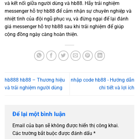
và kết nối giữa người dùng và hb88. Hãy trải nghiệm
messenger hỗ trợ hb88 để cảm nhận sự chuyên nghiệp và
nhiệt tình của đội ngũ phục vụ, và đừng ngại để lại đánh
giá messenger hỗ trợ hb88 sau khi trải nghiệm để giúp
cộng đồng ngày càng hoàn thiện.
hb888 hb88 – Thương hiệu
nhập code hb88 - Hướng dẫn
và trải nghiệm người dùng
chi tiết và lợi ích
Để lại một bình luận
Email của bạn sẽ không được hiển thị công khai.
Các trường bắt buộc được đánh dấu
*