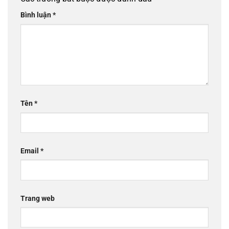
Bình luận
*
Tên
*
Email
*
Trang web