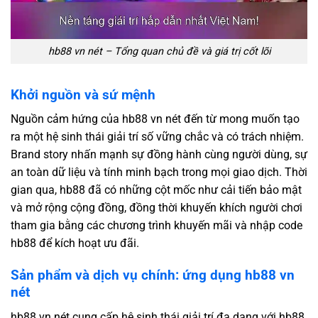
hb88 vn nét – Tổng quan chủ đề và giá trị cốt lõi
Khởi nguồn và sứ mệnh
Nguồn cảm hứng của hb88 vn nét đến từ mong muốn tạo
ra một hệ sinh thái giải trí số vững chắc và có trách nhiệm.
Brand story nhấn mạnh sự đồng hành cùng người dùng, sự
an toàn dữ liệu và tính minh bạch trong mọi giao dịch. Thời
gian qua, hb88 đã có những cột mốc như cải tiến bảo mật
và mở rộng cộng đồng, đồng thời khuyến khích người chơi
tham gia bằng các chương trình khuyến mãi và nhập code
hb88 để kích hoạt ưu đãi.
Sản phẩm và dịch vụ chính: ứng dụng hb88 vn
nét
hb88 vn nét cung cấp hệ sinh thái giải trí đa dạng với hb88