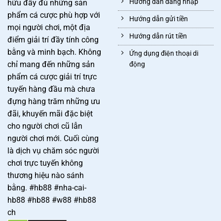
Hướng dẫn đăng nhập
hữu đầy đủ những sản
phẩm cá cược phù hợp với
Hướng dẫn gửi tiền
mọi người chơi, một địa
Hướng dẫn rút tiền
điểm giải trí đầy tính công
bằng và minh bạch. Không
Ứng dụng điện thoại di
chỉ mang đến những sản
động
phẩm cá cược giải trí trực
tuyến hàng đầu mà chưa
đựng hàng trăm những ưu
đãi, khuyến mãi đặc biệt
cho người chơi cũ lẫn
người chơi mới. Cuối cùng
là dịch vụ chăm sóc người
chơi trực tuyến không
thương hiệu nào sánh
bằng. #hb88 #nha-cai-
hb88 #hb88 #w88 #hb88
ch