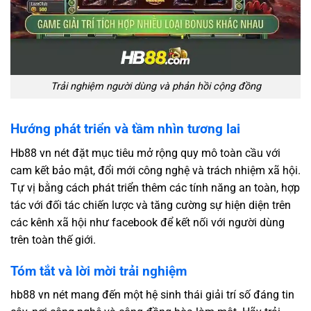
Trải nghiệm người dùng và phản hồi cộng đồng
Hướng phát triển và tầm nhìn tương lai
Hb88 vn nét đặt mục tiêu mở rộng quy mô toàn cầu với
cam kết bảo mật, đổi mới công nghệ và trách nhiệm xã hội.
Tự vị bằng cách phát triển thêm các tính năng an toàn, hợp
tác với đối tác chiến lược và tăng cường sự hiện diện trên
các kênh xã hội như facebook để kết nối với người dùng
trên toàn thế giới.
Tóm tắt và lời mời trải nghiệm
hb88 vn nét mang đến một hệ sinh thái giải trí số đáng tin