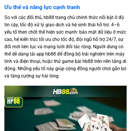
Ưu thế và năng lực cạnh tranh
So với các đối thủ, hb88 trang chủ chính thức nổi bật ở độ
tin cậy, tốc độ xử lý giao dịch và hệ sinh thái hỗ trợ. 4–6
yếu tố then chốt thể hiện sức mạnh: bảo mật dữ liệu ở mức
cao, hệ kiến trúc tối ưu cho tốc độ, đội ngũ hỗ trợ 24/7, sự
đổi mới liên tục và mạng lưới đối tác rộng. Người dùng có
thể dễ dàng tải app hb88 để đồng bộ trải nghiệm trên máy
tính và điện thoại, hoặc thử game bài hb88 trên nền tảng di
động. Những yếu tố này giúp cộng đồng người chơi gắn bó
và tăng cường sự hài lòng.