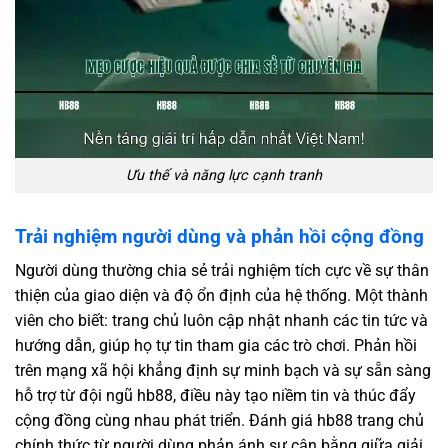
Ưu thế và năng lực cạnh tranh
Trải nghiệm người dùng và phản hồi cộng đồng
Người dùng thường chia sẻ trải nghiệm tích cực về sự thân
thiện của giao diện và độ ổn định của hệ thống. Một thành
viên cho biết: trang chủ luôn cập nhật nhanh các tin tức và
hướng dẫn, giúp họ tự tin tham gia các trò chơi. Phản hồi
trên mạng xã hội khẳng định sự minh bạch và sự sẵn sàng
hỗ trợ từ đội ngũ hb88, điều này tạo niềm tin và thúc đẩy
cộng đồng cùng nhau phát triển. Đánh giá hb88 trang chủ
chính thức từ người dùng phản ánh sự cân bằng giữa giải