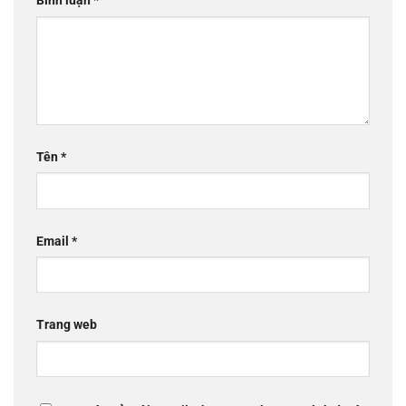
Bình luận
*
Tên
*
Email
*
Trang web