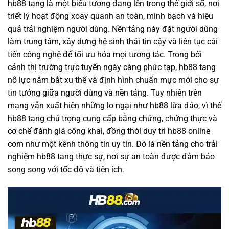
hb88 tang là một biểu tượng đang lên trong thế giới số, nơi
triết lý hoạt động xoay quanh an toàn, minh bạch và hiệu
quả trải nghiệm người dùng. Nền tảng này đặt người dùng
làm trung tâm, xây dựng hệ sinh thái tin cậy và liên tục cải
tiến công nghệ để tối ưu hóa mọi tương tác. Trong bối
cảnh thị trường trực tuyến ngày càng phức tạp, hb88 tang
nỗ lực nắm bắt xu thế và định hình chuẩn mực mới cho sự
tin tưởng giữa người dùng và nền tảng. Tuy nhiên trên
mạng vẫn xuất hiện những lo ngại như hb88 lừa đảo, vì thế
hb88 tang chú trọng cung cấp bằng chứng, chứng thực và
cơ chế đánh giá công khai, đồng thời duy trì hb88 online
com như một kênh thông tin uy tín. Đó là nền tảng cho trải
nghiệm hb88 tang thực sự, nơi sự an toàn được đảm bảo
song song với tốc độ và tiện ích.