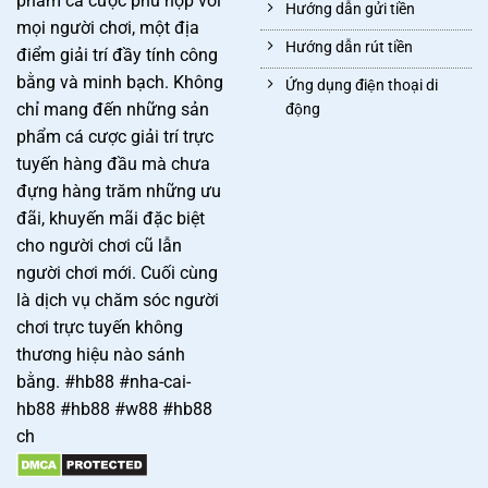
phẩm cá cược phù hợp với
Hướng dẫn gửi tiền
mọi người chơi, một địa
Hướng dẫn rút tiền
điểm giải trí đầy tính công
bằng và minh bạch. Không
Ứng dụng điện thoại di
chỉ mang đến những sản
động
phẩm cá cược giải trí trực
tuyến hàng đầu mà chưa
đựng hàng trăm những ưu
đãi, khuyến mãi đặc biệt
cho người chơi cũ lẫn
người chơi mới. Cuối cùng
là dịch vụ chăm sóc người
chơi trực tuyến không
thương hiệu nào sánh
bằng. #hb88 #nha-cai-
hb88 #hb88 #w88 #hb88
ch