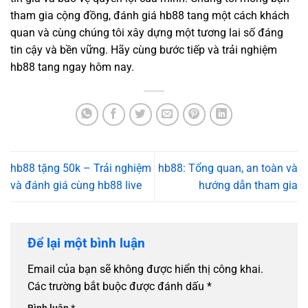
tham gia cộng đồng, đánh giá hb88 tang một cách khách
quan và cùng chúng tôi xây dựng một tương lai số đáng
tin cậy và bền vững. Hãy cùng bước tiếp và trải nghiệm
hb88 tang ngay hôm nay.
hb88 tặng 50k – Trải nghiệm
hb88: Tổng quan, an toàn và
và đánh giá cùng hb88 live
hướng dẫn tham gia
Để lại một bình luận
Email của bạn sẽ không được hiển thị công khai.
Các trường bắt buộc được đánh dấu
*